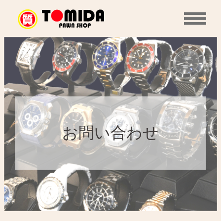
t
o
g
g
l
e
n
a
v
i
g
a
t
お問い合わせ
i
o
n