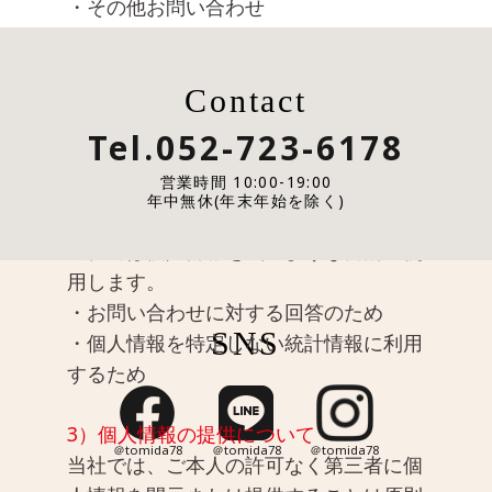
・その他お問い合わせ
2）個人情報の利用について
Contact
個人情報を利用する際は、当社が明示し
た利用目的の範囲内で利用いたします。
Tel.052-723-6178
明示した目的の範囲外で利用する場合
営業時間 10:00-19:00
は、ご本人様による事前の了解のもとに
年中無休(年末年始を除く)
行ないます。
当社では個人情報を次のような目的に使
用します。
・お問い合わせに対する回答のため
SNS
・個人情報を特定しない統計情報に利用
するため
3）個人情報の提供について
＠tomida78
＠tomida78
＠tomida78
当社では、ご本人の許可なく第三者に個